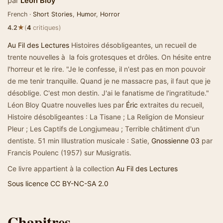
par
Léon Bloy
French ·
Short Stories
,
Humor
,
Horror
★
4.2
(
4
critiques)
Au Fil des Lectures
Histoires désobligeantes, un recueil de
trente nouvelles à la fois grotesques et drôles. On hésite entre
l'horreur et le rire. "Je le confesse, il n'est pas en mon pouvoir
de me tenir tranquille. Quand je ne massacre pas, il faut que je
désoblige. C'est mon destin. J'ai le fanatisme de l'ingratitude."
Léon Bloy Quatre nouvelles lues par
Éric
extraites du recueil,
Histoire désobligeantes : La Tisane ; La Religion de Monsieur
Pleur ; Les Captifs de Longjumeau ; Terrible châtiment d'un
dentiste. 51 min Illustration musicale : Satie,
Gnossienne 03
par
Francis Poulenc (1957) sur Musigratis.
Ce livre appartient à la collection
Au Fil des Lectures
Sous licence CC BY-NC-SA 2.0
Chapitres