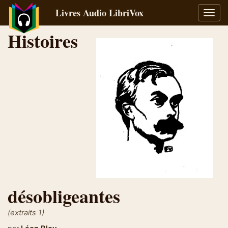
Livres Audio LibriVox
Bascu
la
Histoires
navig
désobligeantes
(extraits 1)