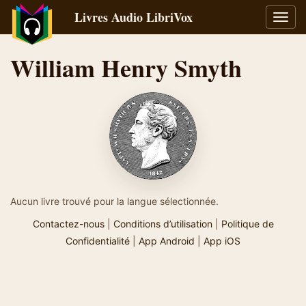
Livres Audio LibriVox
Bascu
la
navig
William Henry Smyth
Aucun livre trouvé pour la langue sélectionnée.
Contactez-nous
|
Conditions d’utilisation
|
Politique de
Confidentialité
|
App Android
|
App iOS