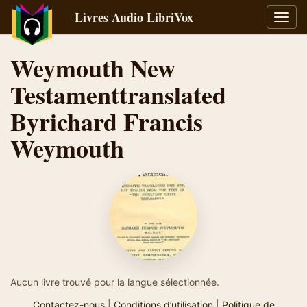
Livres Audio LibriVox
Bascu
la
navig
Weymouth New
Testamenttranslated
Byrichard Francis
Weymouth
Aucun livre trouvé pour la langue sélectionnée.
Contactez-nous
|
Conditions d’utilisation
|
Politique de