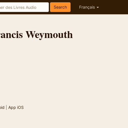
Search
Français
rancis Weymouth
oid
|
App iOS