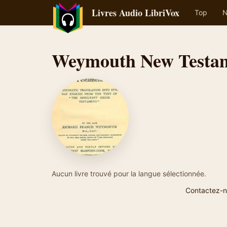
Livres Audio LibriVox
Top
N
Weymouth New Testam
Aucun livre trouvé pour la langue sélectionnée.
Contactez-n