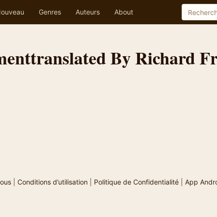
ouveau
Genres
Auteurs
About
enttranslated By Richard F
ous
|
Conditions d’utilisation
|
Politique de Confidentialité
|
App Andr