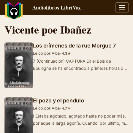
Audiolibros LibriVox
Alter
naveg
Vicente poe Ibañez
Los crímenes de la rue Morgue 7
Leído por Alba
•
★
4.3
7 (Continuación) CAPTURA En el Bois de
Boulogne se ha encontrado a primeras horas de
la mañana del día... de los corri…
El pozo y el pendulo
Leído por Alba
•
★
4.7
I Estaba agotado, agotado hasta no poder más,
por aquella larga agonía. Cuando, por último, me
desataron y pude sentar…