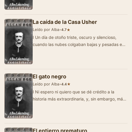
La caída de la Casa Usher
Leído por Alba
•
★
4.7
I Un día de otoño triste, oscuro y silencioso,
cuando las nubes colgaban bajas y pesadas en
el cielo, crucé solo a cab…
El gato negro
Leído por Alba
•
★
4.4
I Ni espero ni quiero que se dé crédito a la
historia más extraordinaria, y, sin embargo, más
familiar, que voy…
El entierro prematuro