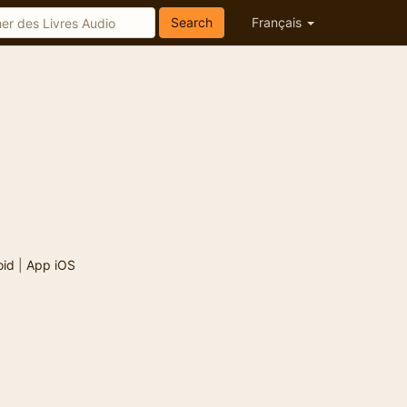
Search
Français
oid
|
App iOS