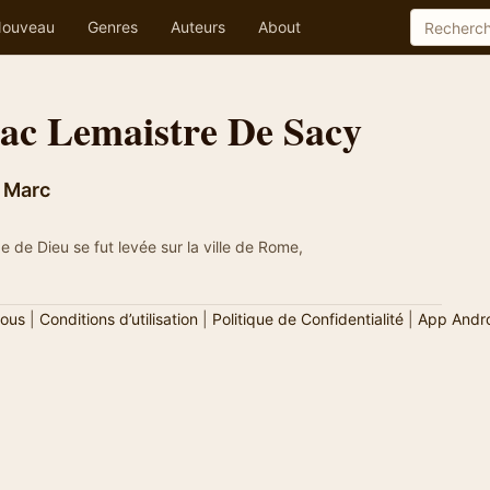
ouveau
Genres
Auteurs
About
aac Lemaistre De Sacy
t Marc
e de Dieu se fut levée sur la ville de Rome,
ous
|
Conditions d’utilisation
|
Politique de Confidentialité
|
App Andr