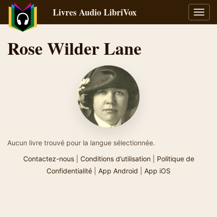
Livres Audio LibriVox
Bascu
la
navig
Rose Wilder Lane
Aucun livre trouvé pour la langue sélectionnée.
Contactez-nous
|
Conditions d’utilisation
|
Politique de
Confidentialité
|
App Android
|
App iOS