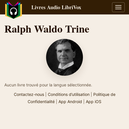
Livres Audio LibriVox
Bascu
la
navig
Ralph Waldo Trine
Aucun livre trouvé pour la langue sélectionnée.
Contactez-nous
|
Conditions d’utilisation
|
Politique de
Confidentialité
|
App Android
|
App iOS