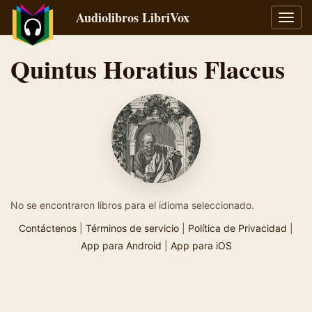
Audiolibros LibriVox
Alter
naveg
Quintus Horatius Flaccus
No se encontraron libros para el idioma seleccionado.
Contáctenos
|
Términos de servicio
|
Política de Privacidad
|
App para Android
|
App para iOS