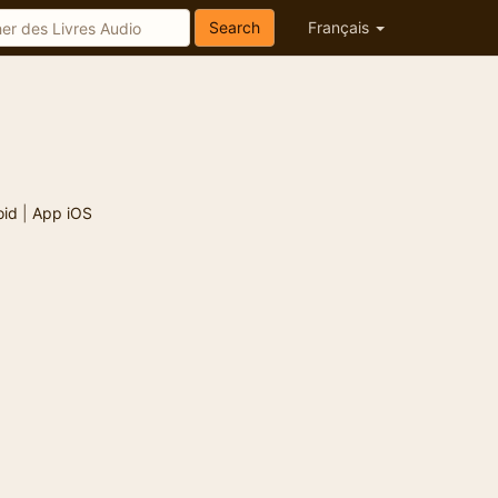
Search
Français
oid
|
App iOS