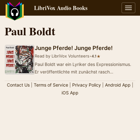
LibriVox Audio Books
Toggl
navig
Paul Boldt
Junge Pferde! Junge Pferde!
Read by LibriVox Volunteers
•
★
4.1
Paul Boldt war ein Lyriker des Expressionismus.
Er veröffentlichte mit zunächst rasch
wachsendem Erfolg ab 1912 Gedichte in der li…
Contact Us
|
Terms of Service
|
Privacy Policy
|
Android App
|
iOS App