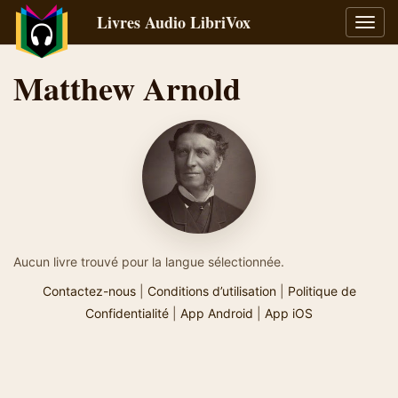
Livres Audio LibriVox
Bascu
la
navig
Matthew Arnold
Aucun livre trouvé pour la langue sélectionnée.
Contactez-nous
|
Conditions d’utilisation
|
Politique de
Confidentialité
|
App Android
|
App iOS