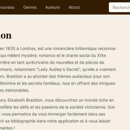
ouveau
Genres
Auteurs
About
don
en 1835 à Londres, est une romancière britannique reconnue
qui mêlent mystère, romance et le drame social du XIXe
rrière en tant qu'écrivaine de nouvelles et de pièces de
romans, notamment "Lady Audley's Secret", qu'elle a vraiment
urs. Braddon a su aborder des thèmes audacieux pour son
féminine et les secrets familiaux, tout en offrant des intrigues
ges mémorables.
ary Elizabeth Braddon, vous découvrirez un monde riche en
eflète les défis et les passions de la société victorienne. Son
t vous permettra de vous immerger facilement dans ses
rir sa bibliographie dans notre application et à vous laisser
inantes !