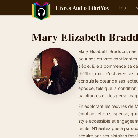
Livres Audio LibriVox
Top
N
Mary Elizabeth Brad
Mary Elizabeth Braddon, née 
pour ses œuvres captivantes 
siècle. Elle a commencé sa ca
théâtre, mais c'est avec ses 
conquis le cœur de ses lecte
époque, tels que la condition 
palpitantes et des personna
En explorant les œuvres de M
émotions et en suspense, qui r
style accessible et engagean
récits. N'hésitez pas à parcou
séduire par ses histoires fasc