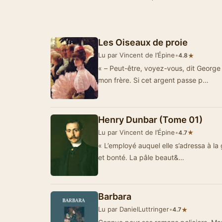
Les Oiseaux de proie
Lu par Vincent de l’Épine
•
★
4.8
« – Peut-être, voyez-vous, dit George
mon frère. Si cet argent passe p…
Henry Dunbar (Tome 01)
Lu par Vincent de l’Épine
•
★
4.7
« L’employé auquel elle s’adressa à la
et bonté. La pâle beaut&…
Barbara
Lu par DanielLuttringer
•
★
4.7