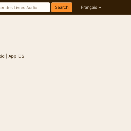
Search
Français
oid
|
App iOS