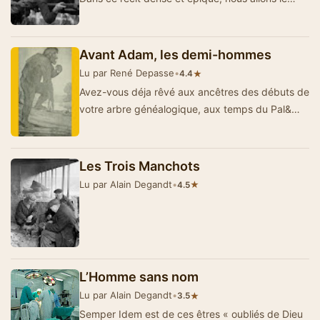
suivre alors qu’en 1894, âg…
Avant Adam, les demi-hommes
Lu par René Depasse
•
★
4.4
Avez-vous déja rêvé aux ancêtres des débuts de
votre arbre généalogique, aux temps du Pal&…
Les Trois Manchots
Lu par Alain Degandt
•
★
4.5
L’Homme sans nom
Lu par Alain Degandt
•
★
3.5
Semper Idem est de ces êtres « oubliés de Dieu