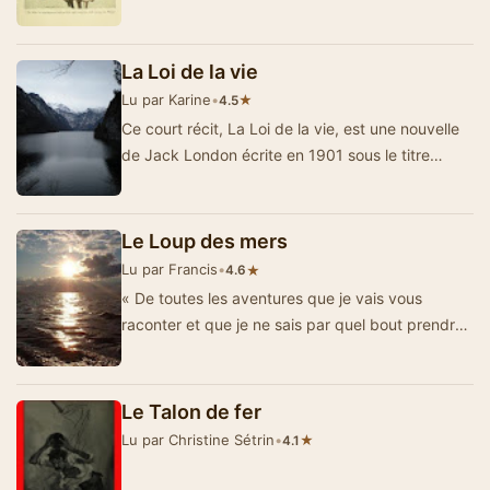
a fait la renommée de l’&eacut…
La Loi de la vie
Lu par Karine
•
★
4.5
Ce court récit, La Loi de la vie, est une nouvelle
de Jack London écrite en 1901 sous le titre
original The law of life et par…
Le Loup des mers
Lu par Francis
•
★
4.6
« De toutes les aventures que je vais vous
raconter et que je ne sais par quel bout prendre,
la faute en revient indéniablement…
Le Talon de fer
Lu par Christine Sétrin
•
★
4.1