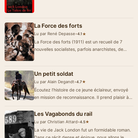
La Force des forts
Lu par René Depasse
•
★
4.1
La Force des forts (1911) est un recueil de 7
nouvelles socialistes, parfois anarchistes, de
Jack London qui retrace, en quelque sorte, la …
Un petit soldat
Lu par Alain Degandt
•
★
4.7
Écoutez l’histoire de ce jeune éclaireur, envoyé
en mission de reconnaissance. Il prend plaisir à
farfouiller da…
Les Vagabonds du rail
Lu par Christian Attard
•
★
4.5
La vie de Jack London fut un formidable roman.
Dans ce récit dense et épique, nous allons le