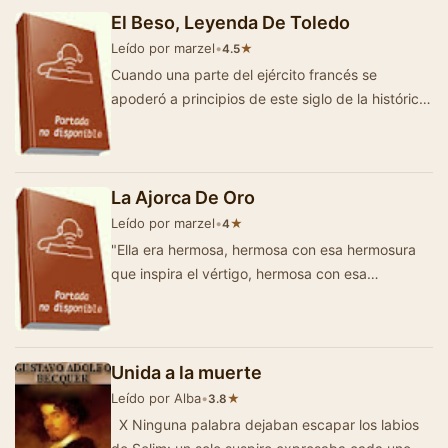
El Beso, Leyenda De Toledo
Leído por marzel
•
★
4.5
Cuando una parte del ejército francés se
apoderó a principios de este siglo de la histórica
Toledo, sus jefes, q…
La Ajorca De Oro
Leído por marzel
•
★
4
"Ella era hermosa, hermosa con esa hermosura
que inspira el vértigo, hermosa con esa
hermosura que no se parece en nada a la que…
Unida a la muerte
Leído por Alba
•
★
3.8
X Ninguna palabra dejaban escapar los labios