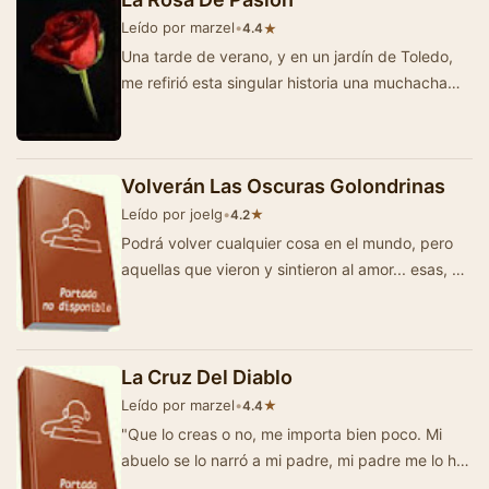
Leído por marzel
•
★
4.4
Una tarde de verano, y en un jardín de Toledo,
me refirió esta singular historia una muchacha
muy buena y muy bonita... -La Ro…
Volverán Las Oscuras Golondrinas
Leído por joelg
•
★
4.2
Podrá volver cualquier cosa en el mundo, pero
aquellas que vieron y sintieron al amor... esas, no
volverán.!
La Cruz Del Diablo
Leído por marzel
•
★
4.4
"Que lo creas o no, me importa bien poco. Mi
abuelo se lo narró a mi padre, mi padre me lo ha
referido a mí, y yo te lo c…