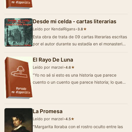
Desde mi celda - cartas literarias
Leído por KendalRigans
•
★
3.8
Esta obra de trata de 09 cartas literarias escritas
por el autor durante su estadía en el monasterio
de Veruela en el invierno de 186…
El Rayo De Luna
Leído por marzel
•
★
4.6
"Yo no sé si esto es una historia que parece
cuento o un cuento que parece historia; lo que
puedo decir es que en su fondo hay u…
La Promesa
Leído por marzel
•
★
4.5
"Margarita lloraba con el rostro oculto entre las