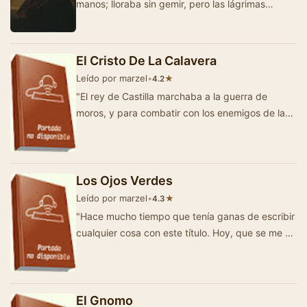
manos; lloraba sin gemir, pero las lágrimas
corrían silenciosas a lo la…
El Cristo De La Calavera
Leído por marzel
•
★
4.2
"El rey de Castilla marchaba a la guerra de
moros, y para combatir con los enemigos de la
religión había apelado en son d…
Los Ojos Verdes
Leído por marzel
•
★
4.3
"Hace mucho tiempo que tenía ganas de escribir
cualquier cosa con este título. Hoy, que se me ha
presentado ocasió…
El Gnomo