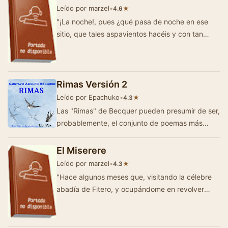
Leído por marzel
•
★
4.6
"¡La noche!, pues ¿qué pasa de noche en ese
sitio, que tales aspavientos hacéis y con tan
temerosas y oscura…
Rimas Versión 2
Leído por Epachuko
•
★
4.3
Las "Rimas" de Becquer pueden presumir de ser,
probablemente, el conjunto de poemas más
conocido, y recitado de memoria, po…
El Miserere
Leído por marzel
•
★
4.3
"Hace algunos meses que, visitando la célebre
abadía de Fitero, y ocupándome en revolver
algunos volúmenes …