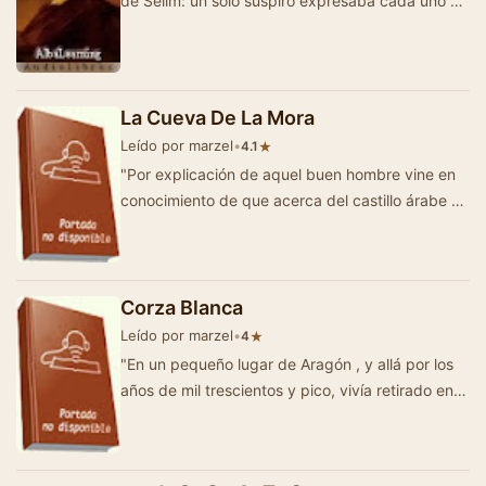
de Selim: un solo suspiro expresaba cada uno de
sus pensamientos, que volaban hacia Zule…
La Cueva De La Mora
Leído por marzel
•
★
4.1
"Por explicación de aquel buen hombre vine en
conocimiento de que acerca del castillo árabe y
del subterráneo que …
Corza Blanca
Leído por marzel
•
★
4
"En un pequeño lugar de Aragón , y allá por los
años de mil trescientos y pico, vivía retirado en
su…