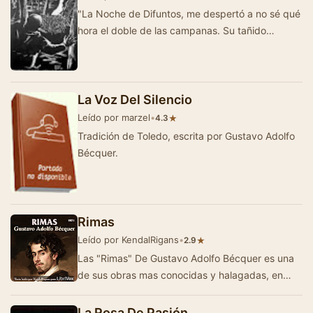
"La Noche de Difuntos, me despertó a no sé qué
hora el doble de las campanas. Su tañido
monótono y e…
La Voz Del Silencio
Leído por marzel
•
★
4.3
Tradición de Toledo, escrita por Gustavo Adolfo
Bécquer.
Rimas
Leído por KendalRigans
•
★
2.9
Las "Rimas" De Gustavo Adolfo Bécquer es una
de sus obras mas conocidas y halagadas, en
ellas encontramos referencias sobre…
La Rosa De Pasión