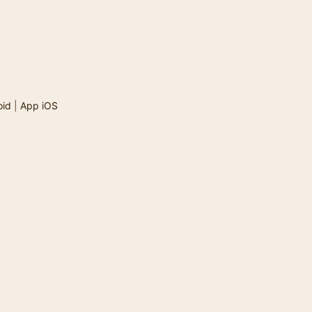
oid
|
App iOS