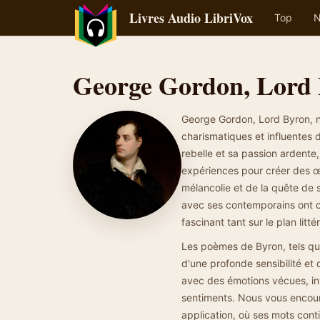
Livres Audio LibriVox
Top
N
George Gordon, Lord
George Gordon, Lord Byron, né 
charismatiques et influentes 
rebelle et sa passion ardente,
expériences pour créer des œ
mélancolie et de la quête de 
avec ses contemporains ont c
fascinant tant sur le plan litt
Les poèmes de Byron, tels que
d'une profonde sensibilité et
avec des émotions vécues, inv
sentiments. Nous vous encou
application, où ses mots cont