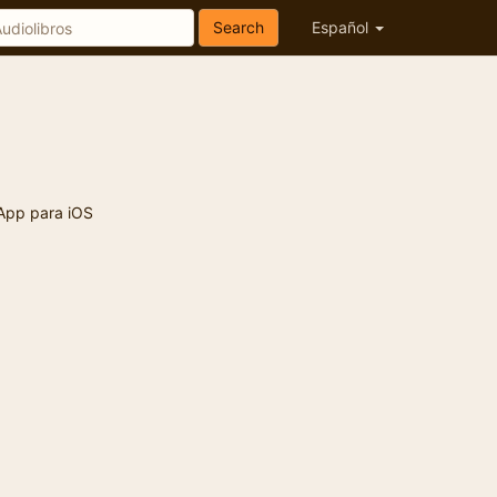
Search
Español
App para iOS