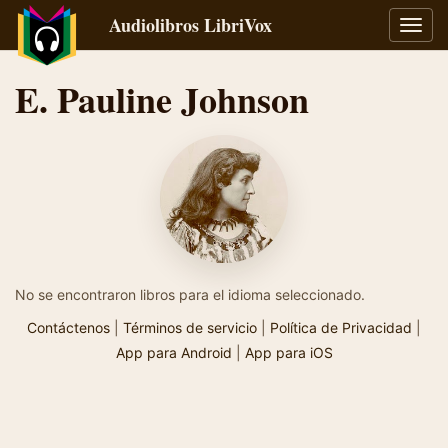
Audiolibros LibriVox
Alter
naveg
E. Pauline Johnson
No se encontraron libros para el idioma seleccionado.
Contáctenos
|
Términos de servicio
|
Política de Privacidad
|
App para Android
|
App para iOS