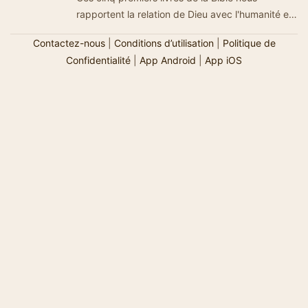
rapportent la relation de Dieu avec l'humanité et
le peuple d'Israël, depuis ses balbu…
Contactez-nous
|
Conditions d’utilisation
|
Politique de
Confidentialité
|
App Android
|
App iOS