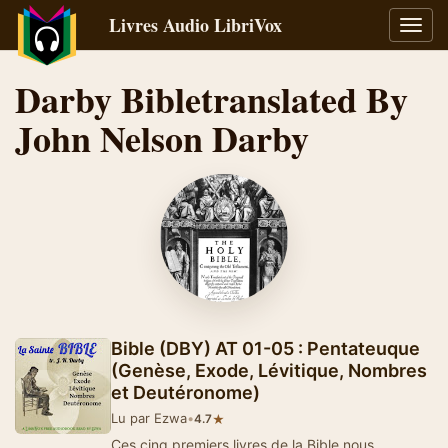
Livres Audio LibriVox
Bascu
la
navig
Darby Bibletranslated By
John Nelson Darby
Bible (DBY) AT 01-05 : Pentateuque
(Genèse, Exode, Lévitique, Nombres
et Deutéronome)
Lu par Ezwa
•
★
4.7
Ces cinq premiers livres de la Bible nous