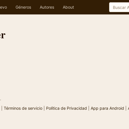
evo
Géneros
Autores
About
er
.
|
Términos de servicio
|
Política de Privacidad
|
App para Android
|