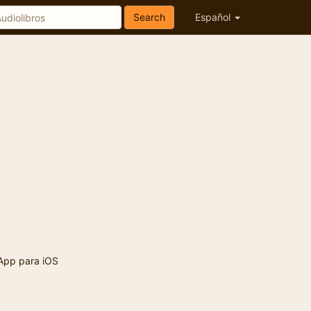
Search
Español
App para iOS