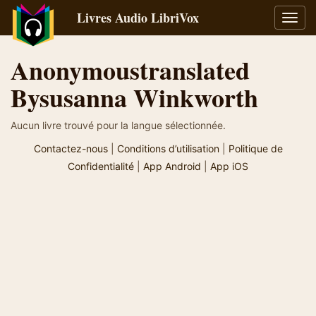
Livres Audio LibriVox
Bascu
la
navig
Anonymoustranslated
Bysusanna Winkworth
Aucun livre trouvé pour la langue sélectionnée.
Contactez-nous
|
Conditions d’utilisation
|
Politique de
Confidentialité
|
App Android
|
App iOS