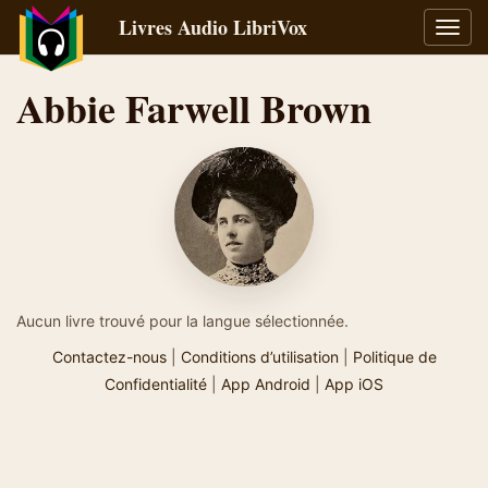
Livres Audio LibriVox
Bascu
la
navig
Abbie Farwell Brown
Aucun livre trouvé pour la langue sélectionnée.
Contactez-nous
|
Conditions d’utilisation
|
Politique de
Confidentialité
|
App Android
|
App iOS