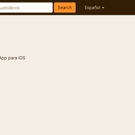
Search
Español
App para iOS