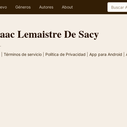
evo
Géneros
Autores
About
Isaac Lemaistre De Sacy
.
|
Términos de servicio
|
Política de Privacidad
|
App para Android
|