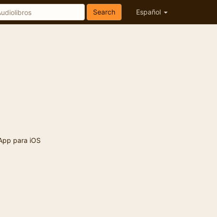
Search
Español
App para iOS