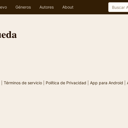
evo
Géneros
Autores
About
ueda
|
Términos de servicio
|
Política de Privacidad
|
App para Android
|