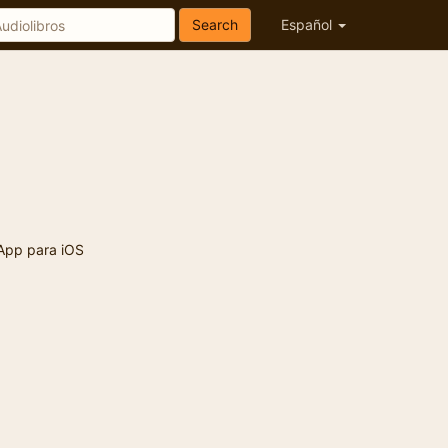
Search
Español
App para iOS