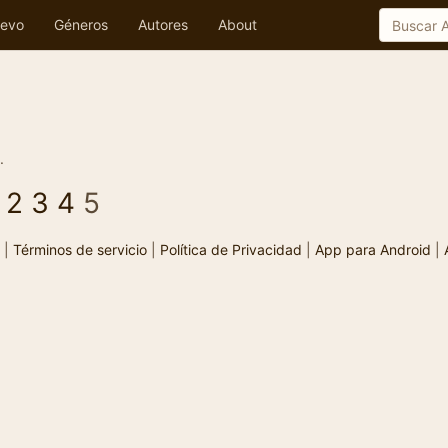
evo
Géneros
Autores
About
.
2
3
4
5
|
Términos de servicio
|
Política de Privacidad
|
App para Android
|