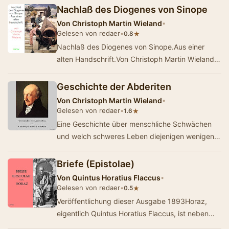
Nachlaß des Diogenes von Sinope
Von
Christoph Martin Wieland
•
Gelesen von redaer
•
★
0.8
Nachlaß des Diogenes von Sinope.Aus einer
alten Handschrift.Von Christoph Martin Wieland
(1733-1813), veröffentlicht 1770.Wieland…
Geschichte der Abderiten
Von
Christoph Martin Wieland
•
Gelesen von redaer
•
★
1.6
Eine Geschichte über menschliche Schwächen
und welch schweres Leben diejenigen wenigen
Personen erdulden, die davon frei sind. 177…
Briefe (Epistolae)
Von
Quintus Horatius Flaccus
•
Gelesen von redaer
•
★
0.5
Veröffentlichung dieser Ausgabe 1893Horaz,
eigentlich Quintus Horatius Flaccus, ist neben
Vergil einer der bedeutendsten römischen…