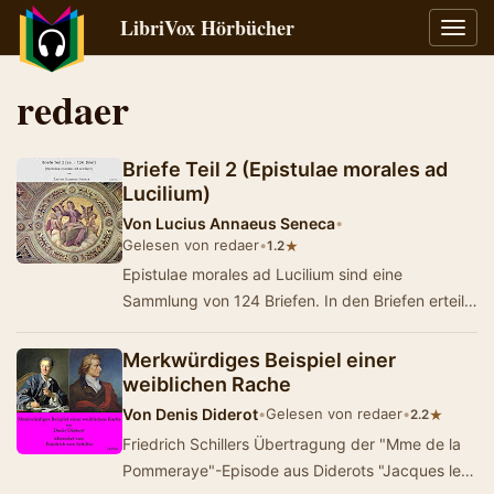
LibriVox Hörbücher
Navig
umsch
redaer
Briefe Teil 2 (Epistulae morales ad
Lucilium)
Von
Lucius Annaeus Seneca
•
Gelesen von redaer
•
★
1.2
Epistulae morales ad Lucilium sind eine
Sammlung von 124 Briefen. In den Briefen erteilt
Seneca Ratschläge, wie Lucilius, von dem
lange…
Merkwürdiges Beispiel einer
weiblichen Rache
Von
Denis Diderot
•
Gelesen von redaer
•
★
2.2
Friedrich Schillers Übertragung der "Mme de la
Pommeraye"-Episode aus Diderots "Jacques le