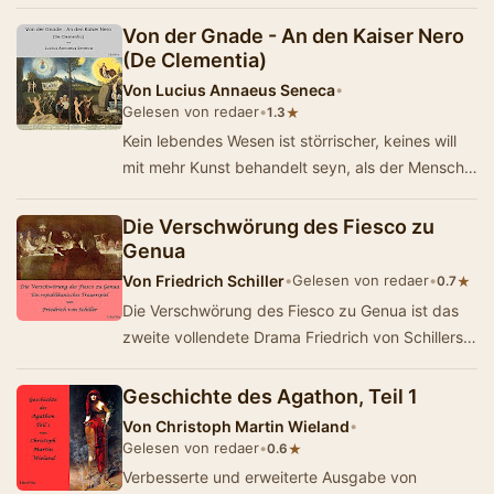
Fataliste", erschienen…
Von der Gnade - An den Kaiser Nero
(De Clementia)
Von
Lucius Annaeus Seneca
•
Gelesen von redaer
•
★
1.3
Kein lebendes Wesen ist störrischer, keines will
mit mehr Kunst behandelt seyn, als der Mensch;
keines muß mehr geschont werden. …
Die Verschwörung des Fiesco zu
Genua
Von
Friedrich Schiller
•
Gelesen von redaer
•
★
0.7
Die Verschwörung des Fiesco zu Genua ist das
zweite vollendete Drama Friedrich von Schillers.
Er begann das Stück, das sich an die…
Geschichte des Agathon, Teil 1
Von
Christoph Martin Wieland
•
Gelesen von redaer
•
★
0.6
Verbesserte und erweiterte Ausgabe von