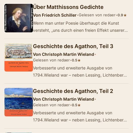
Über Matthissons Gedichte
Von
Friedrich Schiller
•
Gelesen von redaer
•
★
0.9
Wenn man unter Poesie überhaupt die Kunst
versteht, „uns durch einen freien Effekt unserer
produktiven Einbildungskraft in bestimmte Em…
Geschichte des Agathon, Teil 3
Von
Christoph Martin Wieland
•
Gelesen von redaer
•
★
0.5
Verbesserte und erweiterte Ausgabe von
1794.Wieland war – neben Lessing, Lichtenberg
und Kant – der bedeutendste und
reflexionsmächtigs…
Geschichte des Agathon, Teil 2
Von
Christoph Martin Wieland
•
Gelesen von redaer
•
★
0.5
Verbesserte und erweiterte Ausgabe von
1794.Wieland war – neben Lessing, Lichtenberg
und Kant – der bedeutendste und