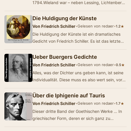
1794.Wieland war – neben Lessing, Lichtenberg
und Kant – der bedeutendste und
reflexionsmächtigs…
Die Huldigung der Künste
Von
Friedrich Schiller
•
Gelesen von redaer
•
★
1.2
Die Huldigung der Künste ist ein dramatisches
Gedicht von Friedrich Schiller. Es ist das letzte
dramatische Werk Schillers. (Zusammenfa…
Ueber Buergers Gedichte
Von
Friedrich Schiller
•
Gelesen von redaer
•
★
0.5
Alles, was der Dichter uns geben kann, ist seine
Individualität. Diese muss es also wert sein, vor
Welt und Nachwelt ausgestellt zu wer…
Über die Iphigenie auf Tauris
Von
Friedrich Schiller
•
Gelesen von redaer
•
★
1.7
Dieser dritte Band der Goethischen Werke … In
griechischer Form, deren er sich ganz zu
bemächtigen gewußt hat, die er bis zur h&o…