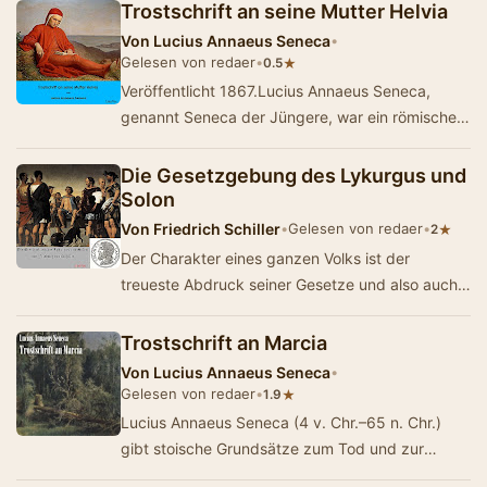
Trostschrift an seine Mutter Helvia
Von
Lucius Annaeus Seneca
•
Gelesen von redaer
•
★
0.5
Veröffentlicht 1867.Lucius Annaeus Seneca,
genannt Seneca der Jüngere, war ein römischer
Philosoph, Dramatiker, Naturforscher…
Die Gesetzgebung des Lykurgus und
Solon
Von
Friedrich Schiller
•
Gelesen von redaer
•
★
2
Der Charakter eines ganzen Volks ist der
treueste Abdruck seiner Gesetze und also auch
der sicherste Richter ihres Werths oder
Unwerths.(aus…
Trostschrift an Marcia
Von
Lucius Annaeus Seneca
•
Gelesen von redaer
•
★
1.9
Lucius Annaeus Seneca (4 v. Chr.–65 n. Chr.)
gibt stoische Grundsätze zum Tod und zur
Trauer. Übersetzung durch Albert Forbiger (1…