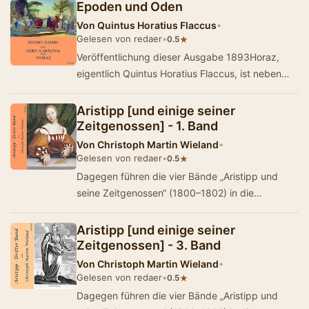
reflexionsmächtigs…
Epoden und Oden
Von
Quintus Horatius Flaccus
•
Gelesen von redaer
•
★
0.5
Veröffentlichung dieser Ausgabe 1893Horaz,
eigentlich Quintus Horatius Flaccus, ist neben
Vergil einer der bedeutendsten römischen…
Aristipp [und einige seiner
Zeitgenossen] - 1. Band
Von
Christoph Martin Wieland
•
Gelesen von redaer
•
★
0.5
Dagegen führen die vier Bände „Aristipp und
seine Zeitgenossen“ (1800–1802) in die
Blüthezeit der hellenischen Philosophie. D…
Aristipp [und einige seiner
Zeitgenossen] - 3. Band
Von
Christoph Martin Wieland
•
Gelesen von redaer
•
★
0.5
Dagegen führen die vier Bände „Aristipp und