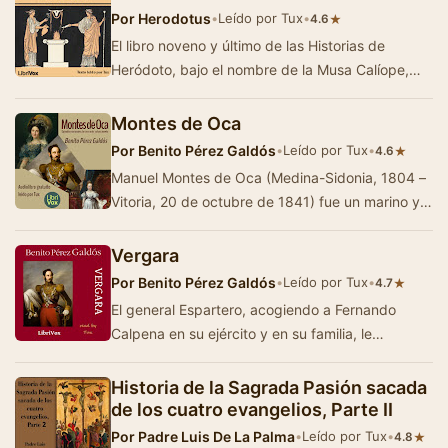
Por
Herodotus
•
Leído por Tux
•
★
4.6
El libro noveno y último de las Historias de
Heródoto, bajo el nombre de la Musa Calíope,
narra las sucesivas batallas …
Montes de Oca
Por
Benito Pérez Galdós
•
Leído por Tux
•
★
4.6
Manuel Montes de Oca (Medina-Sidonia, 1804 –
Vitoria, 20 de octubre de 1841) fue un marino y
ministro de Marina, Comercio y Ultramar
durante…
Vergara
Por
Benito Pérez Galdós
•
Leído por Tux
•
★
4.7
El general Espartero, acogiendo a Fernando
Calpena en su ejército y en su familia, le
encomienda una delicada misión, no exent…
Historia de la Sagrada Pasión sacada
de los cuatro evangelios, Parte II
Por
Padre Luis De La Palma
•
Leído por Tux
•
★
4.8