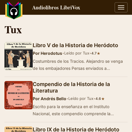
Audiolibros LibriVox
Alter
naveg
Tux
Libro V de la Historia de Heródoto
Por
Herodotus
•
Leído por Tux
•
★
4.7
Costumbres de los Tracios. Alejandro se venga
de los embajadores Persas enviados a
Macedonia. Política de Darío con Histieo, s…
Compendio de la Historia de la
Literatura
Por
Andrés Bello
•
Leído por Tux
•
★
4.6
Escrito para la enseñanza en el Instituto
Nacional, este compendio comprende la
literatura antigua del Oriente y la literatura
griega…
Libro IX de la Historia de Heródoto