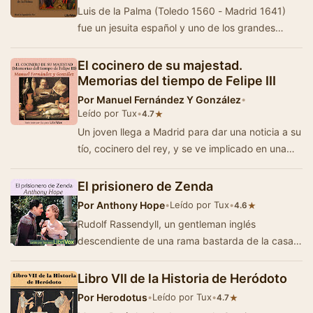
Luis de la Palma (Toledo 1560 - Madrid 1641)
fue un jesuita español y uno de los grandes
maestros espirituales del Siglo de oro a la …
El cocinero de su majestad.
Memorias del tiempo de Felipe III
Por
Manuel Fernández Y González
•
Leído por Tux
•
★
4.7
Un joven llega a Madrid para dar una noticia a su
tío, cocinero del rey, y se ve implicado en una
serie de intrigas palatinas. - Summ…
El prisionero de Zenda
Por
Anthony Hope
•
Leído por Tux
•
★
4.6
Rudolf Rassendyll, un gentleman inglés
descendiente de una rama bastarda de la casa
real de Ruritania, pasa sus vacaciones en este
pa…
Libro VII de la Historia de Heródoto
Por
Herodotus
•
Leído por Tux
•
★
4.7