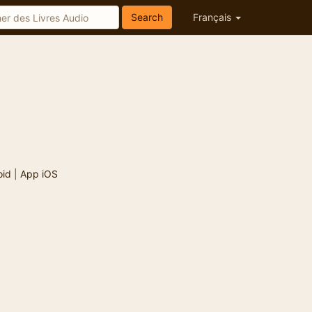
Search
Français
oid
|
App iOS