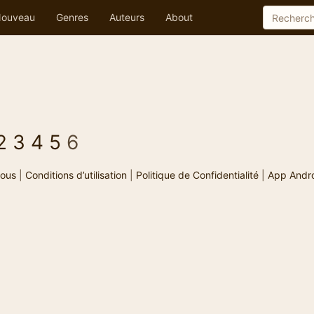
ouveau
Genres
Auteurs
About
2
3
4
5
6
ous
|
Conditions d’utilisation
|
Politique de Confidentialité
|
App Andr