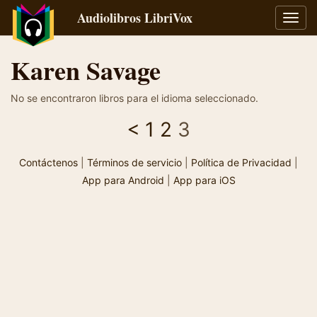
Audiolibros LibriVox
Alter
naveg
Karen Savage
No se encontraron libros para el idioma seleccionado.
<
1
2
3
Contáctenos
|
Términos de servicio
|
Política de Privacidad
|
App para Android
|
App para iOS