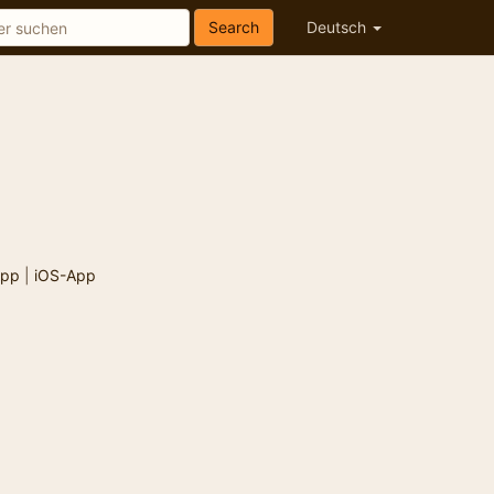
Search
Deutsch
App
|
iOS-App