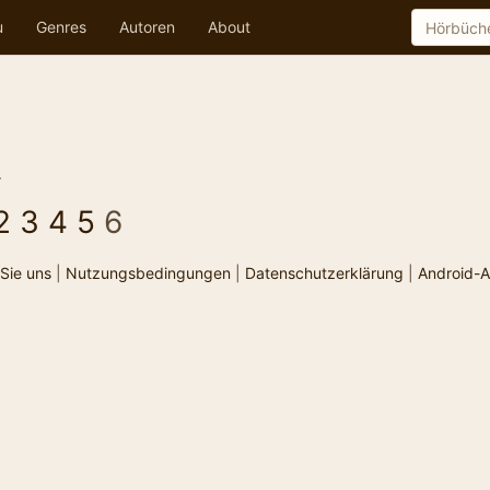
u
Genres
Autoren
About
.
2
3
4
5
6
Sie uns
|
Nutzungsbedingungen
|
Datenschutzerklärung
|
Android-