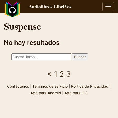
Audiolibros LibriVox
Alter
naveg
Suspense
No hay resultados
<
1
2
3
Contáctenos
|
Términos de servicio
|
Política de Privacidad
|
App para Android
|
App para iOS