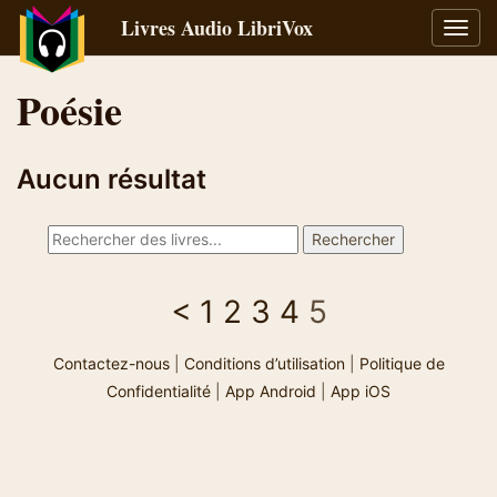
Livres Audio LibriVox
Bascu
la
navig
Poésie
Aucun résultat
<
1
2
3
4
5
Contactez-nous
|
Conditions d’utilisation
|
Politique de
Confidentialité
|
App Android
|
App iOS