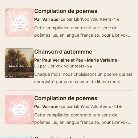
Résumé d'Ezwa
Compilation de poèmes
Par
Various
•
Lu par LibriVox Volunteers
•
★
4
Cette compilation comprend une série de
poèmes lus, en langue française, pour LibriVox. -
Résumé par Ezwa
Chanson d'autommne
Par
Paul Verlaine et Paul-Marie Verlaine
•
Lu par LibriVox Volunteers
•
★
5
Chaque mois, nous choisissons un poème qui est
enregistré par un maximum de librivoxeurs
!Chanson d'automne est un des plus fa…
Compilation de poèmes
Par
Various
•
Lu par LibriVox Volunteers
•
★
4.1
Cette compilation comprend une série de
poèmes lus, en langue française, pour LibriVox. -
Summary by Ezwa