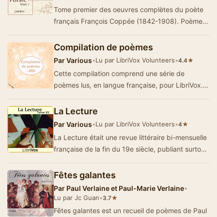
Tome premier des oeuvres complètes du poète
français François Coppée (1842-1908). Poèmes
inclus pr…
Compilation de poèmes
Par
Various
•
Lu par LibriVox Volunteers
•
★
4.4
Cette compilation comprend une série de
poèmes lus, en langue française, pour LibriVox.
(Ezwa)
La Lecture
Par
Various
•
Lu par LibriVox Volunteers
•
★
4
La Lecture était une revue littéraire bi-mensuelle
française de la fin du 19e siècle, publiant surtout
des nouve…
Fêtes galantes
Par
Paul Verlaine et Paul-Marie Verlaine
•
Lu par Jc Guan
•
★
3.7
Fêtes galantes est un recueil de poèmes de Paul