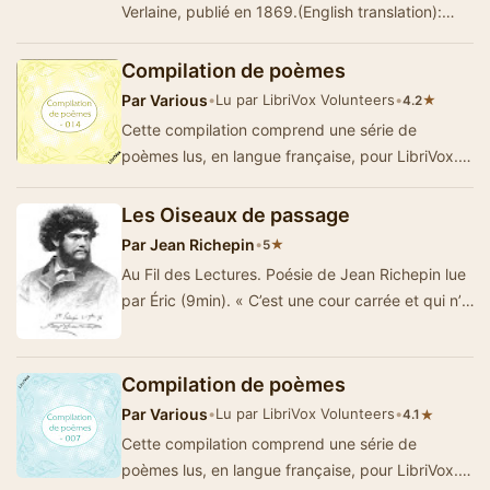
Verlaine, publié en 1869.(English translation):
Fêtes galantes is …
Compilation de poèmes
Par
Various
•
Lu par LibriVox Volunteers
•
★
4.2
Cette compilation comprend une série de
poèmes lus, en langue française, pour LibriVox.
Résumé par Ezwa.
Les Oiseaux de passage
Par
Jean Richepin
•
★
5
Au Fil des Lectures. Poésie de Jean Richepin lue
par Éric (9min). « C’est une cour carrée et qui n’a
rien d’&eacu…
Compilation de poèmes
Par
Various
•
Lu par LibriVox Volunteers
•
★
4.1
Cette compilation comprend une série de
poèmes lus, en langue française, pour LibriVox. -