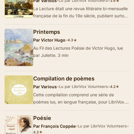
Par
Various
•
Lu par LibriVox Volunteers
•
★
3.6
La Lecture était une revue littéraire bi-mensuelle
française de la fin du 19e siècle, publiant surtout
des nouve…
Printemps
Par
Victor Hugo
•
★
4.3
Au Fil des Lectures Poésie de Victor Hugo, lue
par Juliette. 3 min
Compilation de poèmes
Par
Various
•
Lu par LibriVox Volunteers
•
★
4.2
Cette compilation comprend une série de
poèmes lus, en langue française, pour LibriVox. -
Summary by Ezwa
Poésie
Par
François Coppée
•
Lu par LibriVox Volunteers
•
★
4.3