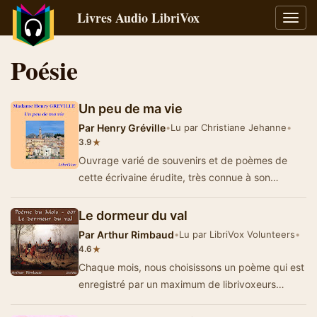
Livres Audio LibriVox
Bascu
la
navig
Poésie
Un peu de ma vie
Par
Henry Gréville
•
Lu par Christiane Jehanne
•
★
3.9
Ouvrage varié de souvenirs et de poèmes de
cette écrivaine érudite, très connue à son
époqu…
Le dormeur du val
Par
Arthur Rimbaud
•
Lu par LibriVox Volunteers
•
★
4.6
Chaque mois, nous choisissons un poème qui est
enregistré par un maximum de librivoxeurs
ais.Ce poème est sans doute in…