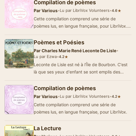
Compilation de poèmes
Par
Various
•
Lu par LibriVox Volunteers
•
★
4.6
Cette compilation comprend une série de
poèmes lus, en langue française, pour LibriVox.
(Ezwa)
Poèmes et Poésies
Par
Charles Marie René Leconte De Lisle
•
Lu par Ezwa
•
★
4.2
Leconte de Lisle est né à l'Île de Bourbon. C'est
là que ses yeux d'enfant se sont emplis des
couleurs et des for…
Compilation de poèmes
Par
Various
•
Lu par LibriVox Volunteers
•
★
4.2
Cette compilation comprend une série de
poèmes lus, en langue française, pour LibriVox.
La Lecture