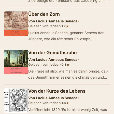
Zitierbelege etc.) entstand das Daodejing um
400 v. Chr.Laozi (chin. 老子, Lǎozǐ, W.-G. Lao
Tzu „‚A…
Über den Zorn
Von
Lucius Annaeus Seneca
•
Gelesen von redaer
•
★
1.7
Lucius Annaeus Seneca, genannt Seneca der
Jüngere, war ein römischer Philosoph,
Dramatiker, Naturforscher, Staatsmann und als
Stoi…
Von der Gemüthsruhe
Von
Lucius Annaeus Seneca
•
Gelesen von redaer
•
★
0.8
Die Frage ist also: wie man es dahin bringe, daß
das Gemüth immer seinen gleichmäßigen und
ungestörten Gang gehe,…
Von der Kürze des Lebens
Von
Lucius Annaeus Seneca
•
Gelesen von redaer
•
★
1.6
Veröffentlicht 1829."Es ist nicht wenig Zeit, was