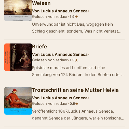
Weisen
Von
Lucius Annaeus Seneca
•
Gelesen von redaer
•
★
1.9
Unverwundbar ist nicht Das, wogegen kein
Schlag geschieht, sondern, Was nicht verletzt
wird. Das ist das Kennzeichen, das ich dir für d…
Briefe
Von
Lucius Annaeus Seneca
•
Gelesen von redaer
•
★
1.3
Epistulae morales ad Lucilium sind eine
Sammlung von 124 Briefen. In den Briefen erteilt
Seneca Ratschläge, wie Lucilius, von dem
lange…
Trostschrift an seine Mutter Helvia
Von
Lucius Annaeus Seneca
•
Gelesen von redaer
•
★
0.5
Veröffentlicht 1867.Lucius Annaeus Seneca,
genannt Seneca der Jüngere, war ein römischer
Philosoph, Dramatiker, Naturforscher…