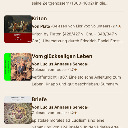
seine Zeitgenossen“ (1800–1802) in die
Blüthezeit der hellenischen Philosophie. D…
Kriton
Von
Plato
•
Gelesen von LibriVox Volunteers
•
★
2.4
Kriton by Platon (428/427 v. Chr. – 348/347 v.
Chr.). Übersetzung durch Friedrich Daniel Ernst
Schleiermacher (1768-1834) von 1818.Der …
Vom glückseligen Leben
Von
Lucius Annaeus Seneca
•
Gelesen von redaer
•
★
1.7
Veröffentlicht 1867. Eine stoische Anleitung zum
Leben. Knapp und gut geschrieben.(Summary
by redaer)
Briefe
Von
Lucius Annaeus Seneca
•
Gelesen von redaer
•
★
1.2
Epistulae morales ad Lucilium sind eine
Sammlung von 124 Briefen. In den Briefen erteilt