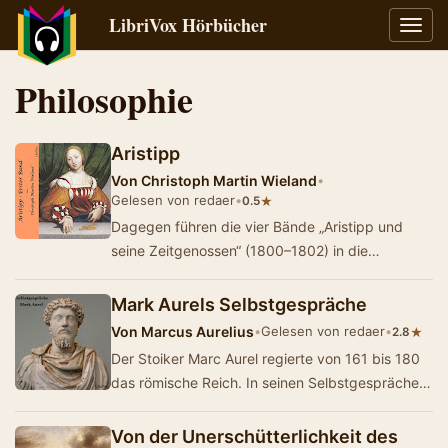
LibriVox Hörbücher
Navig
umsch
Philosophie
Aristipp
Von
Christoph Martin Wieland
•
Gelesen von redaer
•
★
0.5
Dagegen führen die vier Bände „Aristipp und
seine Zeitgenossen“ (1800–1802) in die
Blüthezeit der hellenischen Philosophie. D…
Mark Aurels Selbstgespräche
Von
Marcus Aurelius
•
Gelesen von redaer
•
★
2.8
Der Stoiker Marc Aurel regierte von 161 bis 180
das römische Reich. In seinen Selbstgesprächen
(Τὰ εἰς ἑαυτόν, wörtlich "…
Von der Unerschütterlichkeit des