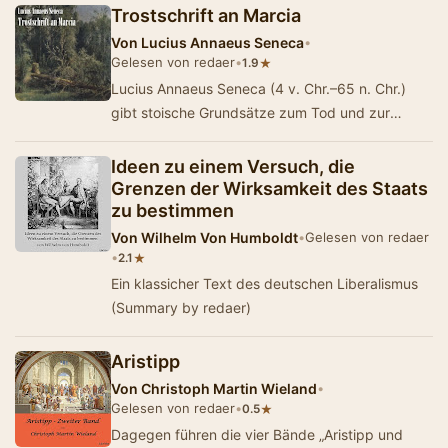
Trostschrift an Marcia
Von
Lucius Annaeus Seneca
•
Gelesen von redaer
•
★
1.9
Lucius Annaeus Seneca (4 v. Chr.–65 n. Chr.)
gibt stoische Grundsätze zum Tod und zur
Trauer. Übersetzung durch Albert Forbiger (1…
Ideen zu einem Versuch, die
Grenzen der Wirksamkeit des Staats
zu bestimmen
Von
Wilhelm Von Humboldt
•
Gelesen von redaer
•
★
2.1
Ein klassicher Text des deutschen Liberalismus
(Summary by redaer)
Aristipp
Von
Christoph Martin Wieland
•
Gelesen von redaer
•
★
0.5
Dagegen führen die vier Bände „Aristipp und