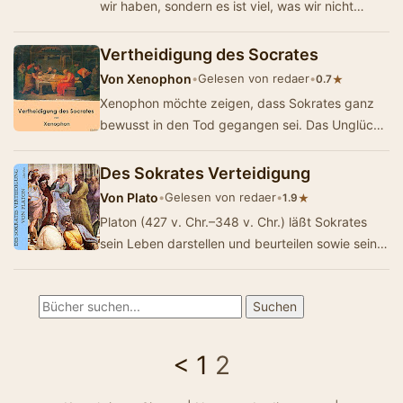
wir haben, sondern es ist viel, was wir nicht
nützen."Über die Ko…
Vertheidigung des Socrates
Von
Xenophon
•
Gelesen von redaer
•
★
0.7
Xenophon möchte zeigen, dass Sokrates ganz
bewusst in den Tod gegangen sei. Das Unglück
seines Todes war kein Zufall. Denn der Phi…
Des Sokrates Verteidigung
Von
Plato
•
Gelesen von redaer
•
★
1.9
Platon (427 v. Chr.–348 v. Chr.) läßt Sokrates
sein Leben darstellen und beurteilen sowie seine
Einstellung zum Tod. Überset…
<
1
2