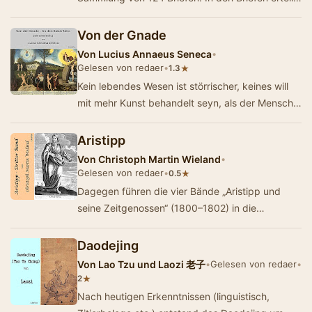
Seneca Ratschläge, wie Lucilius, von dem
lange…
Von der Gnade
Von
Lucius Annaeus Seneca
•
Gelesen von redaer
•
★
1.3
Kein lebendes Wesen ist störrischer, keines will
mit mehr Kunst behandelt seyn, als der Mensch;
keines muß mehr geschont werden. …
Aristipp
Von
Christoph Martin Wieland
•
Gelesen von redaer
•
★
0.5
Dagegen führen die vier Bände „Aristipp und
seine Zeitgenossen“ (1800–1802) in die
Blüthezeit der hellenischen Philosophie. D…
Daodejing
Von
Lao Tzu und Laozi 老子
•
Gelesen von redaer
•
★
2
Nach heutigen Erkenntnissen (linguistisch,