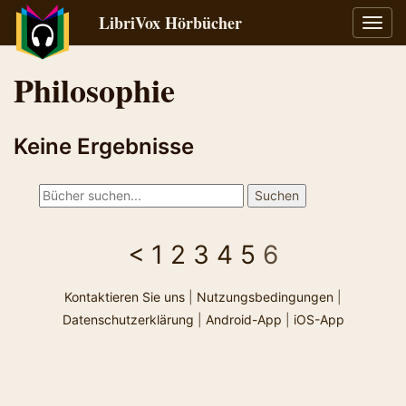
LibriVox Hörbücher
Navig
umsch
Philosophie
Keine Ergebnisse
<
1
2
3
4
5
6
Kontaktieren Sie uns
|
Nutzungsbedingungen
|
Datenschutzerklärung
|
Android-App
|
iOS-App