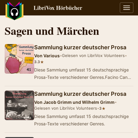
LibriVox Hörbücher
Navig
umsch
Sagen und Märchen
Sammlung kurzer deutscher Prosa
Von
Various
•
Gelesen von LibriVox Volunteers
•
★
3.3
Diese Sammlung umfasst 15 deutschsprachige
Prosa-Texte verschiedener Genres.Facino Cane
übersetzt von Hedwig Lachmann (1869-
1918)Das sc…
Sammlung kurzer deutscher Prosa
Von
Jacob Grimm und Wilhelm Grimm
•
Gelesen von LibriVox Volunteers
•
★
3
Diese Sammlung umfasst 15 deutschsprachige
Prosa-Texte verschiedener Genres.