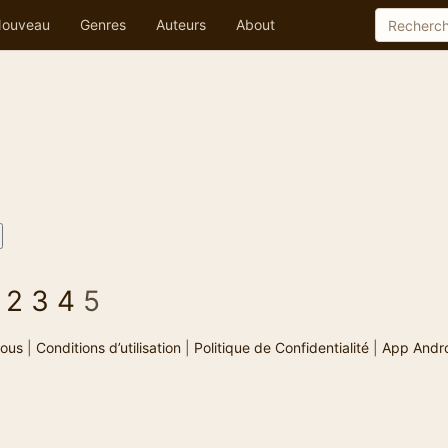
ouveau
Genres
Auteurs
About
2
3
4
5
ous
|
Conditions d’utilisation
|
Politique de Confidentialité
|
App Andr