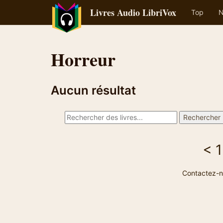
Livres Audio LibriVox
Top
N
Horreur
Aucun résultat
<
1
Contactez-n