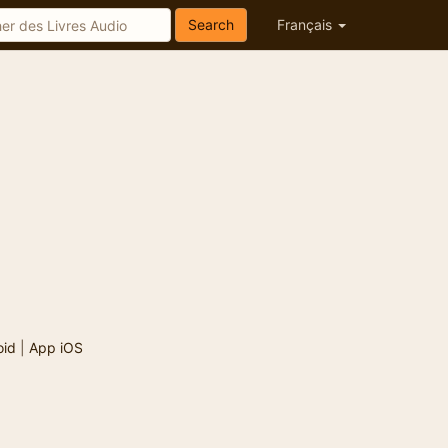
Search
Français
oid
|
App iOS