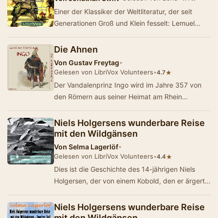
Einer der Klassiker der Weltliteratur, der seit
Generationen Groß und Klein fesselt: Lemuel
Gulliver bereist ferne Länder und erl…
Die Ahnen
Von
Gustav Freytag
•
Gelesen von LibriVox Volunteers
•
★
4.7
Der Vandalenprinz Ingo wird im Jahre 357 von
den Römern aus seiner Heimat am Rhein
vertrieben und findet Zuflucht bei einem
Gastfreund …
Niels Holgersens wunderbare Reise
mit den Wildgänsen
Von
Selma Lagerlöf
•
Gelesen von LibriVox Volunteers
•
★
4.4
Dies ist die Geschichte des 14-jährigen Niels
Holgersen, der von einem Kobold, den er ärgert,
selbst auf Koboldgröße ge…
Niels Holgersens wunderbare Reise
mit den Wildgänsen