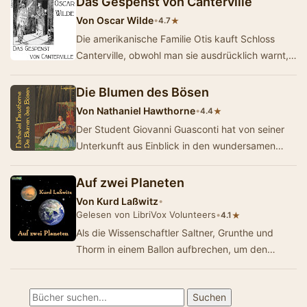
Das Gespenst von Canterville
Von
Oscar Wilde
•
★
4.7
Die amerikanische Familie Otis kauft Schloss
Canterville, obwohl man sie ausdrücklich warnt,
dass dort der Ahnherr, Sir Simon de Canter…
Die Blumen des Bösen
Von
Nathaniel Hawthorne
•
★
4.4
Der Student Giovanni Guasconti hat von seiner
Unterkunft aus Einblick in den wundersamen
privaten Garten des berühmten Gelehrten
Rappac…
Auf zwei Planeten
Von
Kurd Laßwitz
•
Gelesen von LibriVox Volunteers
•
★
4.1
Als die Wissenschaftler Saltner, Grunthe und
Thorm in einem Ballon aufbrechen, um den
Nordpol zu erforschen, ahnen sie nicht, dass
ihnen ein…