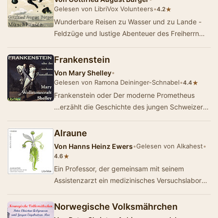
Gelesen von LibriVox Volunteers
•
★
4.2
Wunderbare Reisen zu Wasser und zu Lande -
Feldzüge und lustige Abenteuer des Freiherrn
von Münchhausen,wie er dieselben bei der F…
Frankenstein
Von
Mary Shelley
•
Gelesen von Ramona Deininger-Schnabel
•
★
4.4
Frankenstein oder Der moderne Prometheus
...erzählt die Geschichte des jungen Schweizers
Viktor Frankenstein, der an der damals
ber&uum…
Alraune
Von
Hanns Heinz Ewers
•
Gelesen von Alkahest
•
★
4.6
Ein Professor, der gemeinsam mit seinem
Assistenzarzt ein medizinisches Versuchslabor
betreibt. Eine Zeugung ohne Geschlechtsakt und
schlie&…
Norwegische Volksmährchen