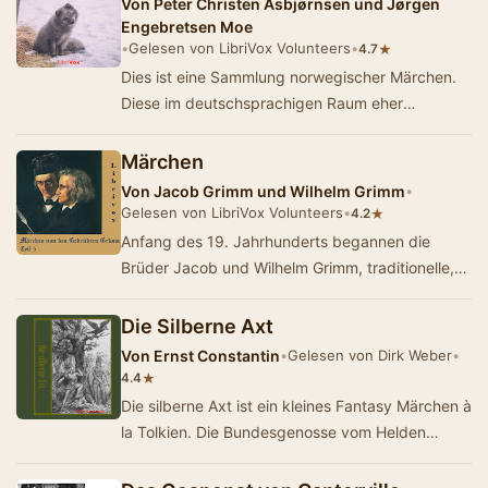
Von
Peter Christen Asbjørnsen und Jørgen
Engebretsen Moe
•
Gelesen von LibriVox Volunteers
•
★
4.7
Dies ist eine Sammlung norwegischer Märchen.
Diese im deutschsprachigen Raum eher
unbekannten Märchen nehmen uns mit in die
skandi…
Märchen
Von
Jacob Grimm und Wilhelm Grimm
•
Gelesen von LibriVox Volunteers
•
★
4.2
Anfang des 19. Jahrhunderts begannen die
Brüder Jacob und Wilhelm Grimm, traditionelle,
bisher vor allem mündlich weitergegebene E…
Die Silberne Axt
Von
Ernst Constantin
•
Gelesen von Dirk Weber
•
★
4.4
Die silberne Axt ist ein kleines Fantasy Märchen à
la Tolkien. Die Bundesgenosse vom Helden
Franz, ein verstoßener Fü…