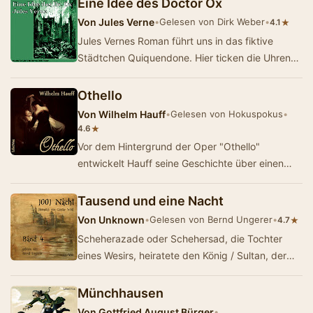
Eine Idee des Doctor Ox
Von
Jules Verne
•
Gelesen von Dirk Weber
•
★
4.1
Jules Vernes Roman führt uns in das fiktive
Städtchen Quiquendone. Hier ticken die Uhren
besonders langsam und es bedarf schon mal…
Othello
Von
Wilhelm Hauff
•
Gelesen von Hokuspokus
•
★
4.6
Vor dem Hintergrund der Oper "Othello"
entwickelt Hauff seine Geschichte über einen
Mord, einen Geist und eine verbotene Lieb…
Tausend und eine Nacht
Von
Unknown
•
Gelesen von Bernd Ungerer
•
★
4.7
Scheherazade oder Schehersad, die Tochter
eines Wesirs, heiratete den König / Sultan, der
die Angewohnheit hatte, seine Ehefrauen am er…
Münchhausen
Von
Gottfried August Bürger
•