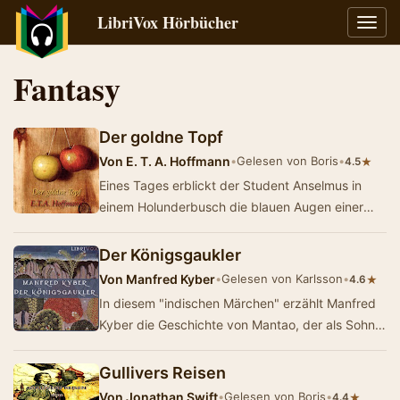
LibriVox Hörbücher
Navig
umsch
Fantasy
Der goldne Topf
Von
E. T. A. Hoffmann
•
Gelesen von Boris
•
★
4.5
Eines Tages erblickt der Student Anselmus in
einem Holunderbusch die blauen Augen einer
kleinen Schlange und verliebt sich auf der Stelle
in…
Der Königsgaukler
Von
Manfred Kyber
•
Gelesen von Karlsson
•
★
4.6
In diesem "indischen Märchen" erzählt Manfred
Kyber die Geschichte von Mantao, der als Sohn
armer, einfacher Leute gebor…
Gullivers Reisen
Von
Jonathan Swift
•
Gelesen von Boris
•
★
4.4