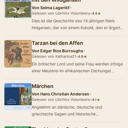
Von
Selma Lagerlöf
•
Gelesen von LibriVox Volunteers
•
★
4.4
Dies ist die Geschichte des 14-jährigen Niels
Holgersen, der von einem Kobold, den er ärgert,
selbst auf Koboldgröße ge…
Tarzan bei den Affen
Von
Edgar Rice Burroughs
•
Gelesen von Katharina21
•
★
4.9
Ein britischer Lord und seine Frau werden infolge
einer Meuterei im afrikanischen Dschungel
ausgesetzt. Nach ihrem Tod wird ihr Sohn von
ei…
Märchen
Von
Hans Christian Andersen
•
Gelesen von LibriVox Volunteers
•
★
4.1
Angelehnt an dänische, deutsche und
griechische Sagen und historische
Begebenheiten, dem Volksglauben verbunden
und inspiriert von lite…