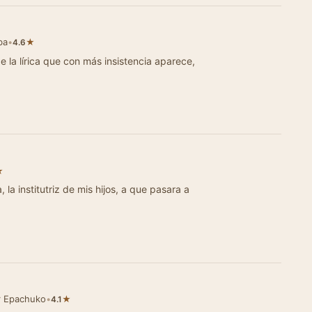
ba
•
★
4.6
de la lírica que con más insistencia aparece,
★
, la institutriz de mis hijos, a que pasara a
r Epachuko
•
★
4.1