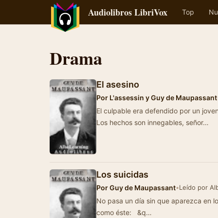
Audiolibros LibriVox
Top
Nu
Drama
El asesino
Por
L'assessin y Guy de Maupassant
El culpable era defendido por un jove
Los hechos son innegables, señor…
Los suicidas
Por
Guy de Maupassant
•
Leído por Al
No pasa un día sin que aparezca en los periódicos la re
como éste: &q…