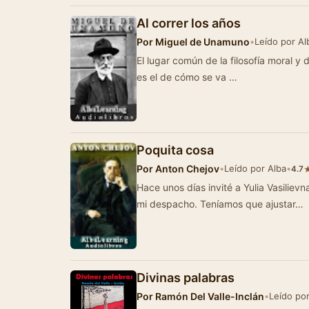
Al correr los años
Por
Miguel de Unamuno
•
Leído por Al
El lugar común de la filosofía moral y 
es el de cómo se va …
Poquita cosa
Por
Anton Chejov
•
Leído por Alba
•
4.7
Hace unos días invité a Yulia Vasilievna
mi despacho. Teníamos que ajustar…
Divinas palabras
Por
Ramón Del Valle-Inclán
•
Leído po