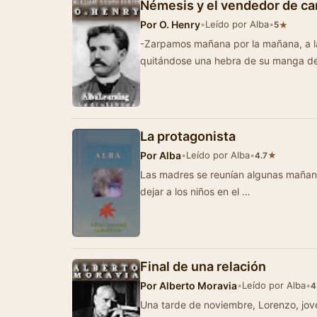
Némesis y el vendedor de c
Por
O. Henry
•
Leído por Alba
•
★
5
-Zarpamos mañana por la mañana, a las
quitándose una hebra de su manga de
La protagonista
Por
Alba
•
Leído por Alba
•
★
4.7
Las madres se reunían algunas mañanas en la cafetería de la esquina desp
dejar a los niños en el …
Final de una relación
Por
Alberto Moravia
•
Leído por Alba
•
4
Una tarde de noviembre, Lorenzo, joven