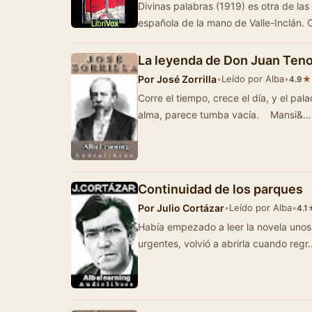
Divinas palabras (1919) es otra de las
española de la mano de Valle-Inclán.
La leyenda de Don Juan Teno
Por
José Zorrilla
•
Leído por Alba
•
★
4.9
Corre el tiempo, crece el día, y el pa
alma, parece tumba vacía. Mansi&…
Continuidad de los parques
Por
Julio Cortázar
•
Leído por Alba
•
4.1
Había empezado a leer la novela unos
urgentes, volvió a abrirla cuando regr