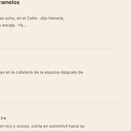
aramelos
 ocho, en el Celtic -dijo Honoria,
 encaje. -Ya…
ués de
★
.3
 rico y ocioso, corría en automóvil hacia su