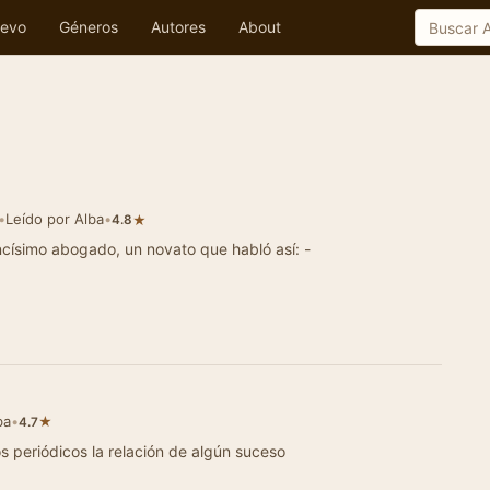
evo
Géneros
Autores
About
•
Leído por Alba
•
★
4.8
ncísimo abogado, un novato que habló así: -
ba
•
★
4.7
lación de algún suceso