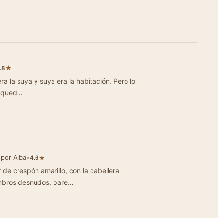
★
.8
ra la suya y suya era la habitación. Pero lo
e qued…
 por Alba
•
★
4.6
 de crespón amarillo, con la cabellera
ombros desnudos, pare…