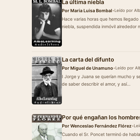
La última niebla
Por
Maria Luisa Bombal
•
Leído por Al
Hace varias horas que hemos llegado a la ciudad
niebla, suspendida inmóvil alrededor 
La carta del difunto
Por
Miguel de Unamuno
•
Leído por Al
I Jorge y Juana se querían mucho y s
de saber describir el amor, y así…
Por qué engañan los hombres
Por
Wenceslao Fernández Flórez
•
Leí
Cuando el Sr. Poncet terminó de hablar, la anciana se