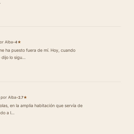
…
or Alba
•
★
4
me ha puesto fuera de mí. Hoy, cuando
 dijo lo sigu…
 por Alba
•
★
2.7
as, en la amplia habitación que servía de
ndo a l…