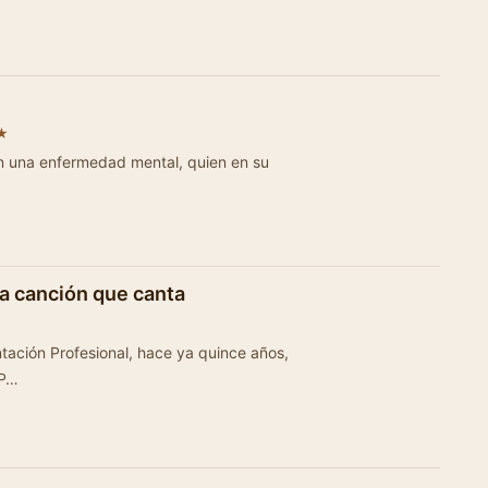
★
on una enfermedad mental, quien en su
la canción que canta
ional, hace ya quince años,
 P…