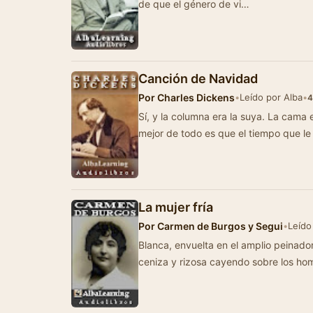
de que el género de vi…
Canción de Navidad
Por
Charles Dickens
•
Leído por Alba
•
4
Sí, y la columna era la suya. La cama e
mejor de todo es que el tiempo que l
La mujer fría
Por
Carmen de Burgos y Segui
•
Leído
Blanca, envuelta en el amplio peinador
ceniza y rizosa cayendo sobre los h