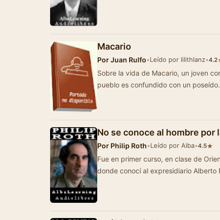
Macario
Por
Juan Rulfo
•
Leído por lilithlanz
•
4.2
Sobre la vida de Macario, un joven c
pueblo es confundido con un poseído.
No se conoce al hombre por 
Por
Philip Roth
•
Leído por Alba
•
★
4.5
Fue en primer curso, en clase de Orientación Profes
donde conocí al expresidiario Alberto