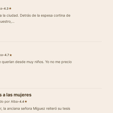
ba
•
★
4.3
. Detrás de la espesa cortina de
nuestro,…
ba
•
★
4.7
e querían desde muy niños. Yo no me precio
 a las mujeres
do por Alba
•
★
4.4
ñora Míguez reiteró su tesis