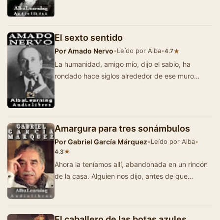
El sexto sentido
Por
Amado Nervo
•
Leído por Alba
•
★
4.7
La humanidad, amigo mío, dijo el sabio, ha
rondado hace siglos alrededor de ese muro
invisible que le esconde el futuro, sin acerta…
Amargura para tres sonámbulos
Por
Gabriel García Márquez
•
Leído por Alba
•
★
4.3
Ahora la teníamos allí, abandonada en un rincón
de la casa. Alguien nos dijo, antes de que
trajéramos sus cosas…
El caballero de las botas azules