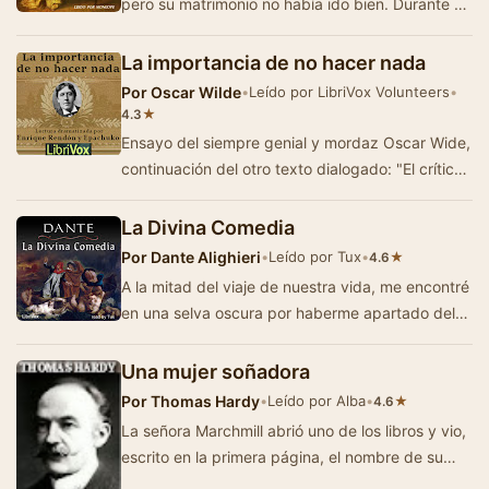
pero su matrimonio no había ido bien. Durante un
viaje en tren e…
La importancia de no hacer nada
Por
Oscar Wilde
•
Leído por LibriVox Volunteers
•
★
4.3
Ensayo del siempre genial y mordaz Oscar Wide,
continuación del otro texto dialogado: "El crítico
como artista". En …
La Divina Comedia
Por
Dante Alighieri
•
Leído por Tux
•
★
4.6
A la mitad del viaje de nuestra vida, me encontré
en una selva oscura por haberme apartado del
camino recto. ¡Ah! ¡Cuan p…
Una mujer soñadora
Por
Thomas Hardy
•
Leído por Alba
•
★
4.6
La señora Marchmill abrió uno de los libros y vio,
escrito en la primera página, el nombre de su
dueño. —¡…