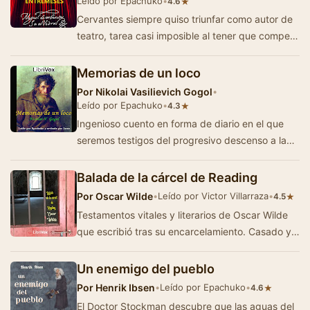
Leído por Epachuko
•
★
4.6
Cervantes siempre quiso triunfar como autor de
teatro, tarea casi imposible al tener que competir
en los mismos dias con "el fén…
Memorias de un loco
Por
Nikolai Vasilievich Gogol
•
Leído por Epachuko
•
★
4.3
Ingenioso cuento en forma de diario en el que
seremos testigos del progresivo descenso a la
locura de un funcionario ruso. Al principio se p…
Balada de la cárcel de Reading
Por
Oscar Wilde
•
Leído por Victor Villarraza
•
★
4.5
Testamentos vitales y literarios de Oscar Wilde
que escribió tras su encarcelamiento. Casado y
padre de dos hijos, Wilde era un decla…
Un enemigo del pueblo
Por
Henrik Ibsen
•
Leído por Epachuko
•
★
4.6
El Doctor Stockman descubre que las aguas del