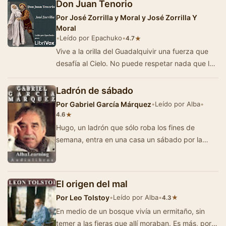
Don Juan Tenorio
Por
José Zorrilla y Moral y José Zorrilla Y
Moral
•
Leído por Epachuko
•
★
4.7
Vive a la orilla del Guadalquivir una fuerza que
desafía al Cielo. No puede respetar nada que le
sea ajeno. Escarnio de los hombres, …
Ladrón de sábado
Por
Gabriel García Márquez
•
Leído por Alba
•
★
4.6
Hugo, un ladrón que sólo roba los fines de
semana, entra en una casa un sábado por la
noche. Ana, la dueña, una …
El origen del mal
Por
Leo Tolstoy
•
Leído por Alba
•
★
4.3
En medio de un bosque vivía un ermitaño, sin
temer a las fieras que allí moraban. Es más, por