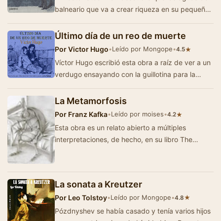
balneario que va a crear riqueza en su pequeño
pueblo están contaminadas y son v…
Último día de un reo de muerte
Por
Victor Hugo
•
Leído por Mongope
•
★
4.5
Víctor Hugo escribió esta obra a raíz de ver a un
verdugo ensayando con la guillotina para la
ejecución del d&ia…
La Metamorfosis
Por
Franz Kafka
•
Leído por moises
•
★
4.2
Esta obra es un relato abierto a múltiples
interpretaciones, de hecho, en su libro The
Commentator's Despair (La desesperación…
La sonata a Kreutzer
Por
Leo Tolstoy
•
Leído por Mongope
•
★
4.8
Pózdnyshev se había casado y tenía varios hijos