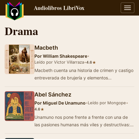
Audiolibros LibriVox
Alter
naveg
Drama
Macbeth
Por
William Shakespeare
•
Leído por Victor Villarraza
•
★
4.6
Macbeth cuenta una historia de crimen y castigo
entreverada de brujería y elementos
sobrenaturales. Amparado en las engañosas …
Abel Sánchez
Por
Miguel De Unamuno
•
Leído por Mongope
•
★
4.6
Unamuno nos pone frente a frente con una de
las pasiones humanas más viles y destructivas:
La envidia.Joaquín y Abel son amigo…