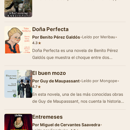
concesión d…
Doña Perfecta
Por
Benito Pérez Galdós
•
Leído por Meribau
•
★
4.3
Doña Perfecta es una novela de Benito Pérez
Galdós que muestra el choque entre dos
mundos: el de don Ramón, jove…
El buen mozo
Por
Guy de Maupassant
•
Leído por Mongope
•
★
4.7
En esta novela, una de las más conocidas obras
de Guy de Maupasssant, nos cuenta la historia
de George Duroy, un joven ambicioso, sin…
Entremeses
Por
Miguel de Cervantes Saavedra
•