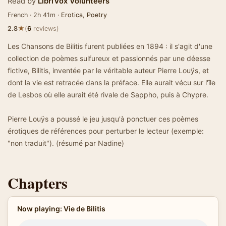
Read by
LibriVox Volunteers
French · 2h 41m ·
Erotica
,
Poetry
★
2.8
(
6
reviews)
Les Chansons de Bilitis furent publiées en 1894 : il s'agit d'une
collection de poèmes sulfureux et passionnés par une déesse
fictive, Bilitis, inventée par le véritable auteur Pierre Louÿs, et
dont la vie est retracée dans la préface. Elle aurait vécu sur l'île
de Lesbos où elle aurait été rivale de Sappho, puis à Chypre.
Pierre Louÿs a poussé le jeu jusqu'à ponctuer ces poèmes
érotiques de références pour perturber le lecteur (exemple:
"non traduit"). (résumé par Nadine)
Chapters
Now playing: Vie de Bilitis