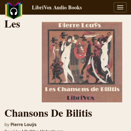
LibriVox Audio Books
Toggl
navig
Les
Chansons De Bilitis
by
Pierre Louÿs