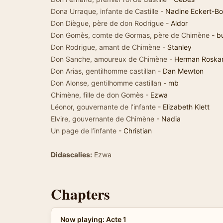
Dona Urraque, infante de Castille -
Nadine Eckert-Bo
Don Diègue, père de don Rodrigue -
Aldor
Don Gomès, comte de Gormas, père de Chimène -
b
Don Rodrigue, amant de Chimène -
Stanley
Don Sanche, amoureux de Chimène -
Herman Roska
Don Arias, gentilhomme castillan -
Dan Mewton
Don Alonse, gentilhomme castillan -
mb
Chimène, fille de don Gomès -
Ezwa
Léonor, gouvernante de l’infante -
Elizabeth Klett
Elvire, gouvernante de Chimène -
Nadia
Un page de l’infante -
Christian
Didascalies:
Ezwa
Chapters
Now playing: Acte 1