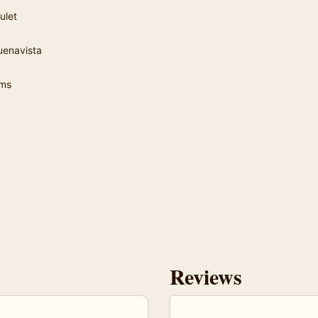
ulet
uenavista
ms
Reviews