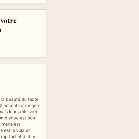
 votre
)
la beauté du texte
 2 accents étrangers
is leurs rôle sont
on diegue est bon
himene est
e est la voix et
rop fort et diction