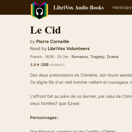
LibriVox Audio Books
Hardcopy
Le Cid
by
Pierre Corneille
Read by
LibriVox Volunteers
French · 1636 · 2h 2m ·
Romance
,
Tragedy
,
Drama
★
3.8
(
205
reviews)
Des deux prétendants de Chimène, son favori semble
Ce digne fils d'un vieil homme vaillant et courageux 
L'affront fait au père de ce dernier, par celui de Chimè
deux familles? (par Ezwa)
Personnages :
Don Fernand, premier roi de Castille -
Cebes