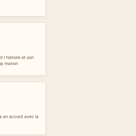
 l histoire et son
oup manon
as en accord avec la
e