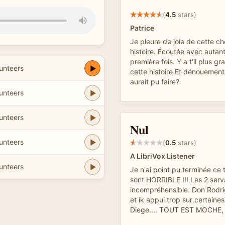
(
4.5
stars)
Patrice
Je pleure de joie de cette c
histoire. Écoutée avec autant 
première fois. Y a t'il plus 
unteers
cette histoire Et dénouement
aurait pu faire?
unteers
unteers
Nul
unteers
(
0.5
stars)
A LibriVox Listener
unteers
Je n'ai point pu terminée ce t
sont HORRIBLE !!! Les 2 serv
incompréhensible. Don Rodrig
et ik appui trop sur certaine
Diege.... TOUT EST MOCHE, 