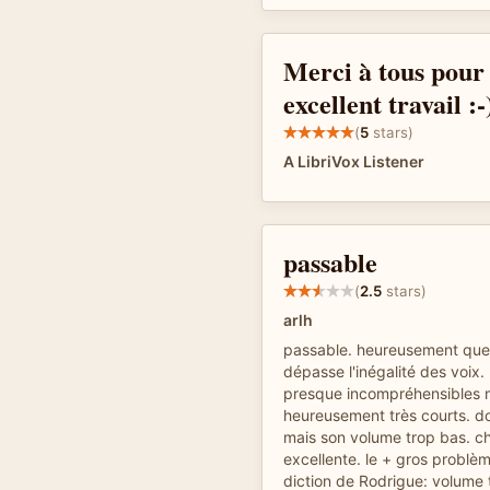
Merci à tous pour
excellent travail :-
(
5
stars)
A LibriVox Listener
passable
(
2.5
stars)
arlh
passable. heureusement que 
dépasse l'inégalité des voix.
presque incompréhensibles ma
heureusement très courts. d
mais son volume trop bas. c
excellente. le + gros problèm
diction de Rodrigue: volume t