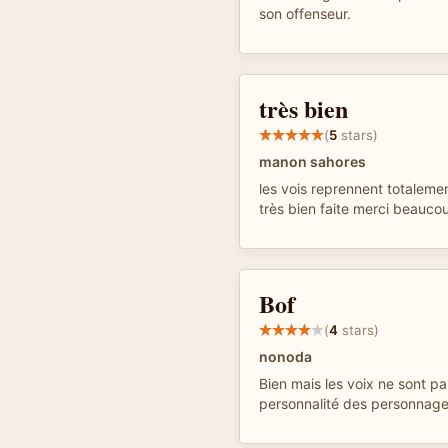
son offenseur.
très bien
(
5
stars)
manon sahores
les vois reprennent totalement
très bien faite merci beauc
Bof
(
4
stars)
nonoda
Bien mais les voix ne sont p
personnalité des personnag