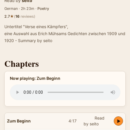
Read by
seito
German · 2h 23m ·
Poetry
★
2.7
(
16
reviews)
Untertitel "Verse eines Kämpfers",
eine Auswahl aus Erich Mühsams Gedichten zwischen 1909 und
1920 - Summary by seito
Chapters
Now playing: Zum Beginn
Read
Zum Beginn
4:17
by seito