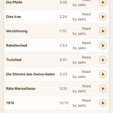
Die Pfeife
3:20
by seito
Read
Dies Irae
2:24
by seito
Read
Versöhnung
1:10
by seito
Read
Rebellenlied
2:53
by seito
Read
Trutzlied
2:37
by seito
Read
Die Stimme des Gemordeten
3:23
by seito
Read
Räte Marseillaise
3:20
by seito
Read
1919
10:15
by seito