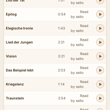
Lob der Tat
1:51
by seito
Read
Epilog
0:54
by seito
Read
Elegische Ironie
1:43
by seito
Read
Lied der Jungen
2:21
by seito
Read
Vision
3:21
by seito
Read
Das Beispiel lebt
2:03
by seito
Read
Kriegslenz
1:14
by seito
Read
Traunstein
3:54
by seito
Read