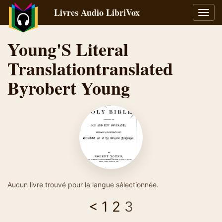
Livres Audio LibriVox
Bascu
la
navig
Young'S Literal
Translationtranslated
Byrobert Young
Aucun livre trouvé pour la langue sélectionnée.
<
1
2
3