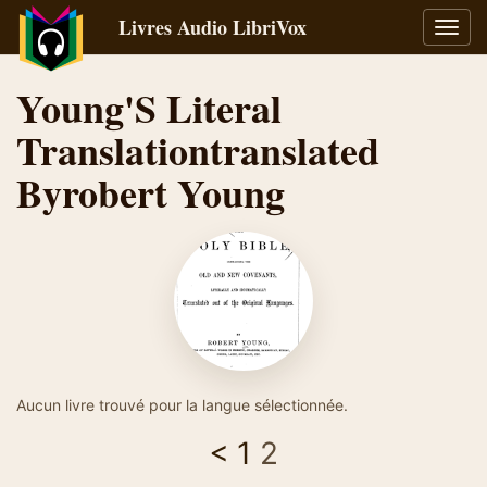
Livres Audio LibriVox
Bascu
la
navig
Young'S Literal
Translationtranslated
Byrobert Young
Aucun livre trouvé pour la langue sélectionnée.
<
1
2