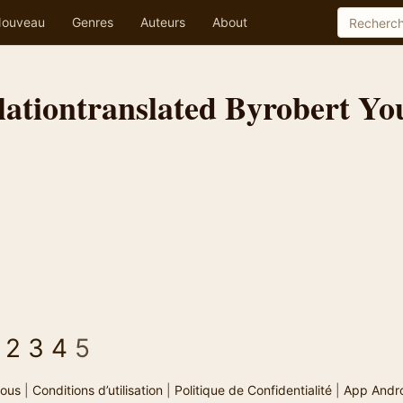
ouveau
Genres
Auteurs
About
lationtranslated Byrobert Y
2
3
4
5
ous
|
Conditions d’utilisation
|
Politique de Confidentialité
|
App Andr