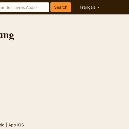
Search
Français
oung
oid
|
App iOS