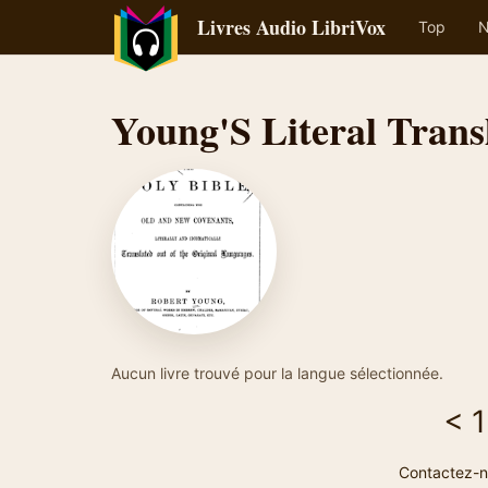
Livres Audio LibriVox
Top
N
Young'S Literal Trans
Aucun livre trouvé pour la langue sélectionnée.
<
1
Contactez-n