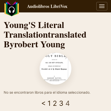
Audiolibros LibriVox
Alter
naveg
Young'S Literal
Translationtranslated
Byrobert Young
No se encontraron libros para el idioma seleccionado.
<
1
2
3
4