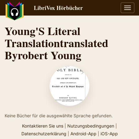
LibriVox Hörbücher
Navig
umsch
Young'S Literal
Translationtranslated
Byrobert Young
Keine Bücher für die ausgewählte Sprache gefunden.
Kontaktieren Sie uns
|
Nutzungsbedingungen
|
Datenschutzerklärung
|
Android-App
|
iOS-App