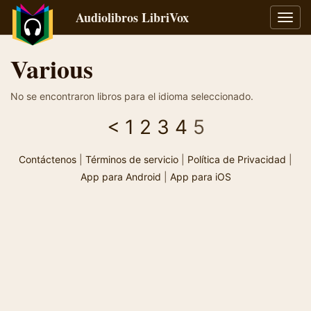
Audiolibros LibriVox
Alter
naveg
Various
No se encontraron libros para el idioma seleccionado.
<
1
2
3
4
5
Contáctenos
|
Términos de servicio
|
Política de Privacidad
|
App para Android
|
App para iOS